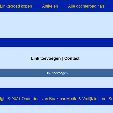
Linktegoed kopen
Artikelen
Alle dochterpagina's
Link toevoegen
Contact
Link toevoegen
ight © 2021 Onderdeel van
BaakmanMedia
&
Vrolijk Internet S